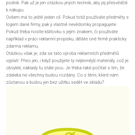
podnik. Pak už je jen otázkou jiných technik, aby jej přesvědčili
k nákupu.
Ovšem má to ještě jeden cíl. Pokud totiž používáte předměty s
logem dané firmy, pak ji vlastně nevědomky propagujete.
Pokud třeba nosíte kšiltovku s jejím znakem, či používáte
například v práci reklamní propisku, děláte oné firmě prakticky
zdarma reklamu.
Otázkou však je, zda se tato
výroba reklamních předmětů
vyplatí. Přeci jen, i když použijete ty nejlevnější materiály, což je
obvyklé, náklady tu stále jsou. Je třeba také počítat s tím, že
zdaleka ne všechny budou rozdány. Co s těmi, které nám
zůstanou a budou jen bez užitku sedět ve skladu?