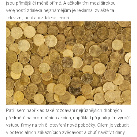
jsou přímější či méně přímé. A ačkoliv tím mezi širokou
veřejností zdaleka nejznámějším je reklama, zvláště ta
televizní, není ani zdaleka jediná.
Patří sem například také rozdávání nejrůznějších drobných
předmětů na promočních akcích, například při jubilejním výročí
vstupu firmy na trh či otevření nové pobočky. Cílem je vzbudit
v potenciálních zákaznících zvědavost a chuť navštívit daný