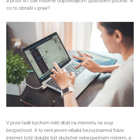
a proto si i zde musíme odpovídajícím způsobem počínat. A
co to obnáší v praxi?
V první řadě bychom měli dbát na internetu na svoji
bezpečnost. A to není jenom nějaká bezvýznamná fráze.
Internet totiž dokáže být skutečně nebezpečným místem, a