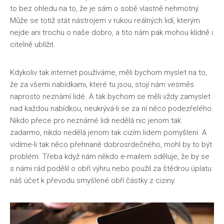
to bez ohledu na to, že je sám o sobě vlastně nehmotný.
Může se totiž stát nástrojem v rukou reálných lidí, kterým
nejde ani trochu o naše dobro, a tito nám pak mohou klidně i
citelně ublížit.
Kdykoliv tak internet používáme, měli bychom myslet na to,
že za všemi nabídkami, které tu jsou, stojí nám vesměs
naprosto neznámí lidé. A tak bychom se měli vždy zamyslet
nad každou nabídkou, neukrývá-li se za ní něco podezřelého.
Nikdo přece pro neznámé lidi nedělá nic jenom tak
zadarmo, nikdo nedělá jenom tak cizím lidem pomyšlení. A
vidíme-li tak něco přehnaně dobrosrdečného, mohl by to být
problém. Třeba když nám někdo e-mailem sděluje, že by se
s námi rád podělil o obří výhru nebo použil za štědrou úplatu
náš účet k převodu smyšlené obří částky z ciziny.