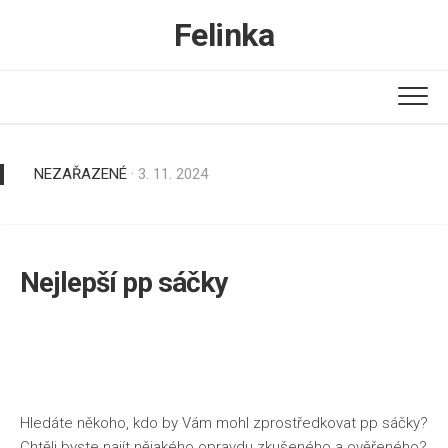
Skip
Felinka
to
content
NEZAŘAZENÉ
· 3. 11. 2024
Nejlepší pp sáčky
Hledáte někoho, kdo by Vám mohl zprostředkovat
pp sáčky
?
Chtěli byste najít nějakého opravdu zkušeného a ověřeného?