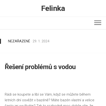
Skip
Felinka
to
content
NEZAŘAZENÉ
· 29. 1. 2024
Řešení problémů s vodou
Rádi se koupete a líbí se Vám, když se můžete během
letních dní osvěžit v bazéně? Máte bazén vlastní a velice
často jej využíváte? Tak to rozhodně moc dobře víte, že