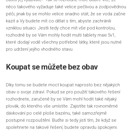
něco takového vyžaduje také velice pečlivou a zodpovědnou
péči, jinak by se mohlo velice snadno stát, že se voda začne
kazit a Vy budete mít co dělat s tím, abyste zachránili
vzniklou situaci. Jestli tedy chce mít vše pod kontrolou,
rozhodně by se Vám mohly hodit
multi tablety maxi 5v1
,
které dodají vodě všechny potřebné látky, které jsou nutné
pro udržení jejího vhodného stavu.
Koupat se můžete bez obav
Díky tomu se budete moct koupat naprosto bez nějakých
obav o svoje zdraví. Pokud se pro použití takového řešení
rozhodnete, zaručeně by se Vám mohl hodit také nějaký
plovák, do kterého vše umístíte. Zajistíte tak rovnoměrné
dávkování po celé ploše bazénu, také samozřejmě
postupné rozpouštění. Buďte si tedy jistí tím, že když se
spolehnete na takové řešení, budete opravdu spokojeni.