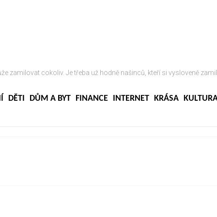
ůže zamilovat cokoliv. Je třeba už hodně našinců, kteří si vysloveně zamil
Í
DĚTI
DŮM A BYT
FINANCE
INTERNET
KRÁSA
KULTUR