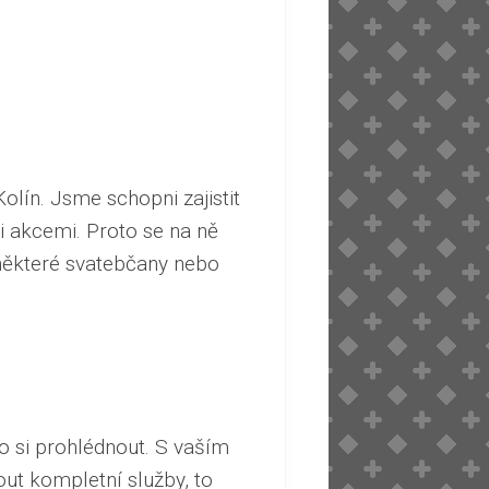
Kolín
. Jsme schopni zajistit
i akcemi. Proto se na ně
 některé svatebčany nebo
o si prohlédnout. S vaším
ut kompletní služby, to