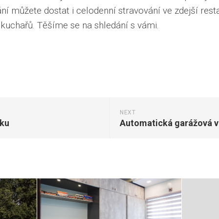
í můžete dostat i celodenní stravování ve zdejší rest
 kuchařů. Těšíme se na shledání s vámi.
NEXT
čku
Automatická garážová v