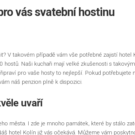
ro vás svatební hostinu
it? V takovém případě vám vše potřebné zajistí
hotel 
0 hostů. Naši kuchaři mají velké zkušenosti s takovým
řipraví pro vaše hosty to nejlepší. Pokud potřebujete
vám náš penzion plně k dispozici.
věle uvaří
eho města. I zde je mnoho památek, které by stálo zat
áš hotel Kolín již vás očekává. Můžeme vám poskytno