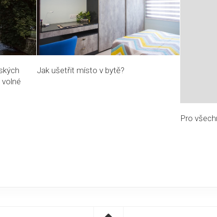
eských
Jak ušetřit místo v bytě?
 volné
Pro všechn