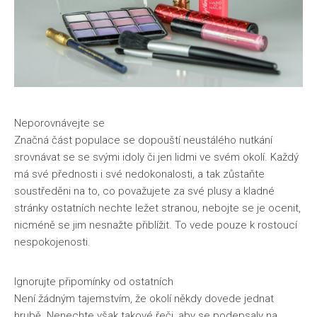
Neporovnávejte se
Značná část populace se dopouští neustálého nutkání
srovnávat se se svými idoly či jen lidmi ve svém okolí. Každý
má své přednosti i své nedokonalosti, a tak zůstaňte
soustředěni na to, co považujete za své plusy a kladné
stránky ostatních nechte ležet stranou, nebojte se je ocenit,
nicméně se jim nesnažte přiblížit. To vede pouze k rostoucí
nespokojenosti.
Ignorujte připomínky od ostatních
Není žádným tajemstvím, že okolí někdy dovede jednat
hrubě. Nenechte však takové řeči, aby se podepsaly na