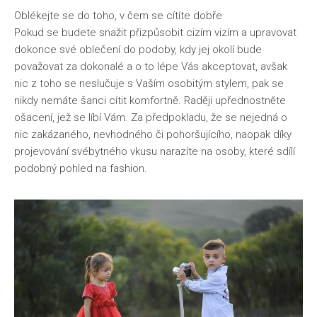
Oblékejte se do toho, v čem se cítíte dobře
Pokud se budete snažit přizpůsobit cizím vizím a upravovat
dokonce své oblečení do podoby, kdy jej okolí bude
považovat za dokonalé a o to lépe Vás akceptovat, avšak
nic z toho se neslučuje s Vaším osobitým stylem, pak se
nikdy nemáte šanci cítit komfortně. Raději upřednostněte
ošacení, jež se líbí Vám. Za předpokladu, že se nejedná o
nic zakázaného, nevhodného či pohoršujícího, naopak díky
projevování svébytného vkusu narazíte na osoby, které sdílí
podobný pohled na fashion.