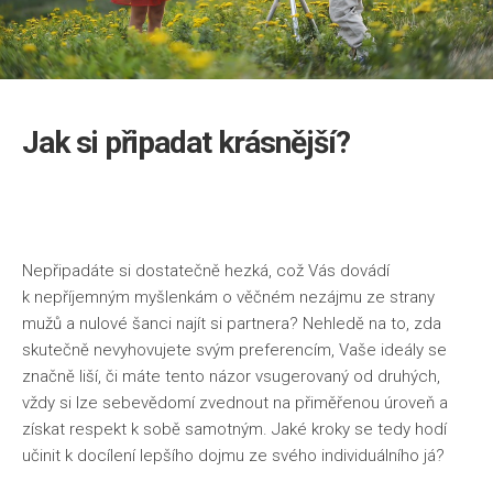
Jak si připadat krásnější?
Nepřipadáte si dostatečně hezká, což Vás dovádí
k nepříjemným myšlenkám o věčném nezájmu ze strany
mužů a nulové šanci najít si partnera? Nehledě na to, zda
skutečně nevyhovujete svým preferencím, Vaše ideály se
značně liší, či máte tento názor vsugerovaný od druhých,
vždy si lze sebevědomí zvednout na přiměřenou úroveň a
získat respekt k sobě samotným. Jaké kroky se tedy hodí
učinit k docílení lepšího dojmu ze svého individuálního já?