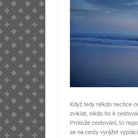
Když tedy někdo nechce ce
zviklat, nikdo ho k cestov
Protože cestování, to nejs
se na cesty vyrážet vyplác