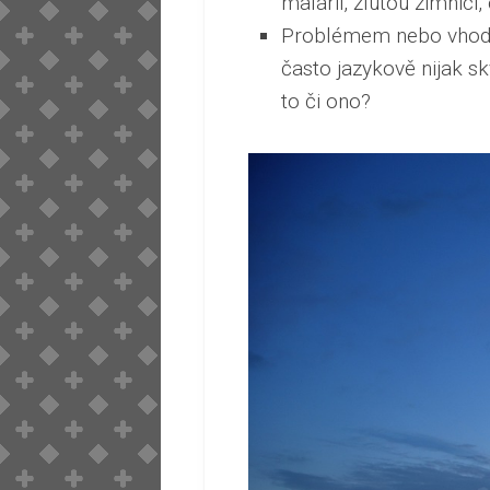
malárii, žlutou zimnici
Problémem nebo vhodn
často jazykově nijak skv
to či ono?