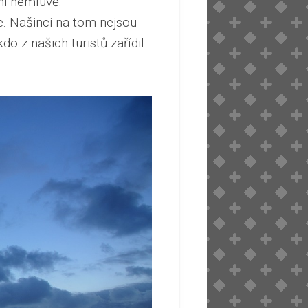
ani nemluvě.
 Našinci na tom nejsou
do z našich turistů zařídil