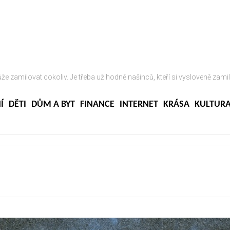
ůže zamilovat cokoliv. Je třeba už hodně našinců, kteří si vysloveně zamil
Í
DĚTI
DŮM A BYT
FINANCE
INTERNET
KRÁSA
KULTUR