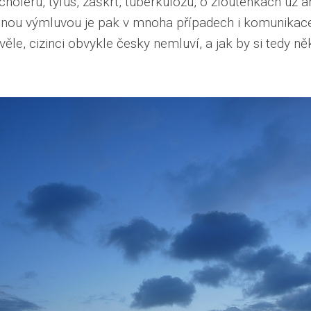
, choleru, tyfus, záškrt, tuberkulózu, o žloutenkách už 
ou výmluvou je pak v mnoha případech i komunikace.
ěle, cizinci obvykle česky nemluví, a jak by si tedy něk