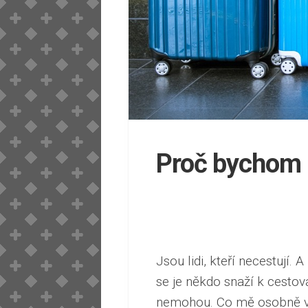
Proč bychom 
Jsou lidi, kteří necestují.
se je někdo snaží k cestov
nemohou. Co mě osobně v