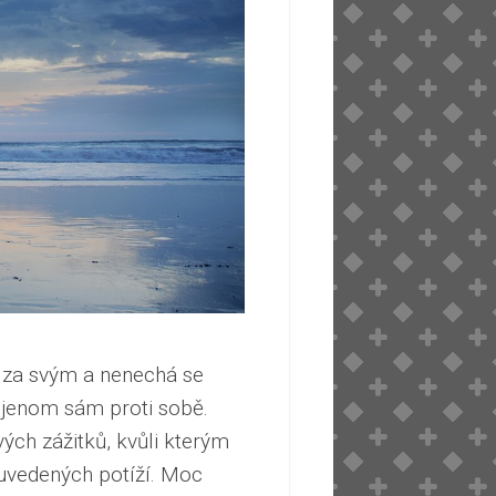
í za svým a nenechá se
k jenom sám proti sobě.
ých zážitků, kvůli kterým
e uvedených potíží. Moc