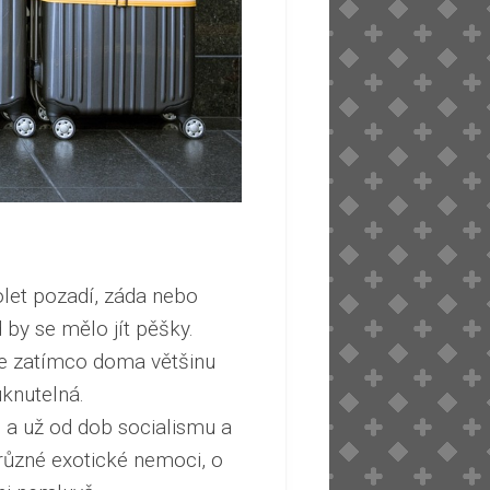
let pozadí, záda nebo
 by se mělo jít pěšky.
ože zatímco doma většinu
uknutelná.
 a už od dob socialismu a
 různé exotické nemoci, o