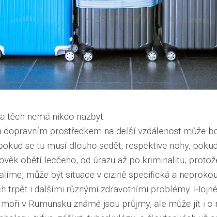
, a těch nemá nikdo nazbyt.
m dopravním prostředkem na delší vzdálenost může bo
, pokud se tu musí dlouho sedět, respektive nohy, pokud
ověk obětí lecčeho, od úrazu až po kriminalitu, prot
alíme, může být situace v cizině specifická a neproko
 trpět i dalšími různými zdravotními problémy. Hojné
k moři v Rumunsku známé jsou průjmy, ale může jít i o