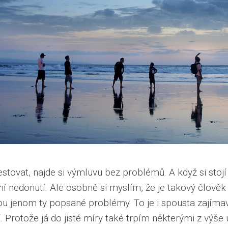
stovat, najde si výmluvu bez problémů. A když si stoj
ání nedonutí. Ale osobně si myslím, že je takový člově
ou jenom ty popsané problémy. To je i spousta zajímav
í. Protože já do jisté míry také trpím některými z výš