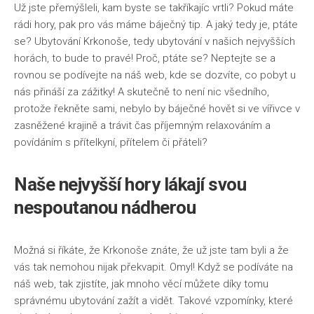
Už jste přemýšleli, kam byste se takříkajíc vrtli? Pokud máte
rádi hory, pak pro vás máme báječný tip. A jaký tedy je, ptáte
se?
Ubytování Krkonoše
, tedy ubytování v našich nejvyšších
horách, to bude to pravé! Proč, ptáte se? Neptejte se a
rovnou se podívejte na náš web, kde se dozvíte, co pobyt u
nás přináší za zážitky! A skutečně to není nic všedního,
protože řekněte sami, nebylo by báječné hovět si ve vířivce v
zasněžené krajině a trávit čas příjemným relaxováním a
povídáním s přítelkyní, přítelem či přáteli?
Naše nejvyšší hory lákají svou
nespoutanou nádherou
Možná si říkáte, že Krkonoše znáte, že už jste tam byli a že
vás tak nemohou nijak překvapit. Omyl! Když se podíváte na
náš web, tak zjistíte, jak mnoho věcí můžete díky tomu
správnému ubytování zažít a vidět. Takové vzpomínky, které