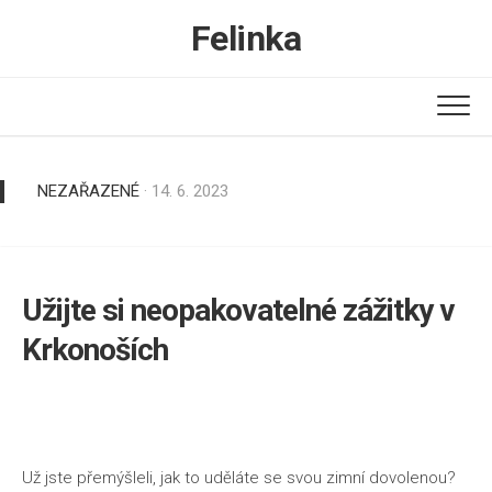
Skip
Felinka
to
content
NEZAŘAZENÉ
· 14. 6. 2023
Užijte si neopakovatelné zážitky v
Krkonoších
Už jste přemýšleli, jak to uděláte se svou zimní dovolenou?