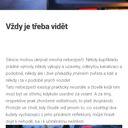
Vždy je třeba vidět
Silnice mohou ukrývat mnohá nebezpečí. Někdy kupříkladu
zrádné výmoly, někdy výkopy a uzavírky, odkrytou kanalizaci a
podobně, někdy ale i živé překážky jménem zvířata a lidé a
někdy i ta v podobě jiných vozidel.
Tato nebezpečí existují prakticky neustále a člověk kvůli nim
musí být ve střehu, kdykoliv usedne za volant. A za tmy,
respektive jinak zhoršené viditelnosti, to platí dvojnásob.
Protože ve chvíli, kdy člověk vidí jenom to, co osvětlují dva
kužely vycházející z jeho předních reflektorů, může hravě
dojít k nehodě, ba i k učiněnému neštěstí.