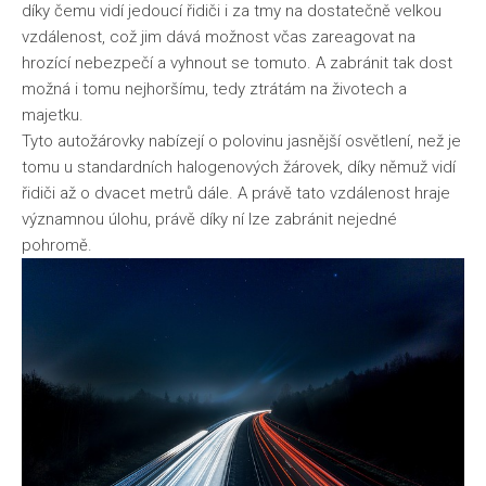
díky čemu vidí jedoucí řidiči i za tmy na dostatečně velkou
vzdálenost, což jim dává možnost včas zareagovat na
hrozící nebezpečí a vyhnout se tomuto. A zabránit tak dost
možná i tomu nejhoršímu, tedy ztrátám na životech a
majetku.
Tyto autožárovky nabízejí o polovinu jasnější osvětlení, než je
tomu u standardních halogenových žárovek, díky němuž vidí
řidiči až o dvacet metrů dále. A právě tato vzdálenost hraje
významnou úlohu, právě díky ní lze zabránit nejedné
pohromě.