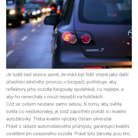
Je tudíž nad slunce jasné, že má-li být řidič stejně jako další
účastníci silničního provozu v bezpečí, potřebuje, aby
reflektory jeho vozidla fungovaly spolehlivě, co nejlépe, a
aby ho nenechaly v nouzi nejvyšší na holičkách.
Což se ovšem nestane samo sebou. K tomu, aby světla
svítila co nejdokonaleji, je totiž zapotřebí pořídit si i kvalitní
autožárovky. Třeba kvalitní výrobky Osram silverstar.
Právě
z oblasti automobilového průmyslu, garantující kvalitní
osvětlení jím osazeného vozidla. Právě tyto žárovky jsou tím,