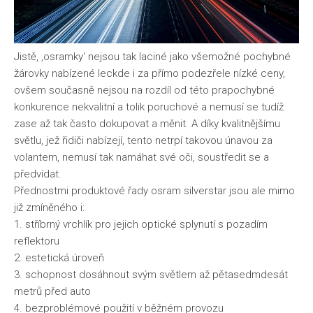
Jistě, ‚osramky‘ nejsou tak laciné jako všemožné pochybné
žárovky nabízené leckde i za přímo podezřele nízké ceny,
ovšem současně nejsou na rozdíl od této prapochybné
konkurence nekvalitní a tolik poruchové a nemusí se tudíž
zase až tak často dokupovat a měnit. A díky kvalitnějšímu
světlu, jež řidiči nabízejí, tento netrpí takovou únavou za
volantem, nemusí tak namáhat své oči, soustředit se a
předvídat.
Přednostmi produktové řady osram silverstar jsou ale mimo
již zmíněného i:
1. stříbrný vrchlík pro jejich optické splynutí s pozadím
reflektoru
2. estetická úroveň
3. schopnost dosáhnout svým světlem až pětasedmdesát
metrů před auto
4. bezproblémové použití v běžném provozu