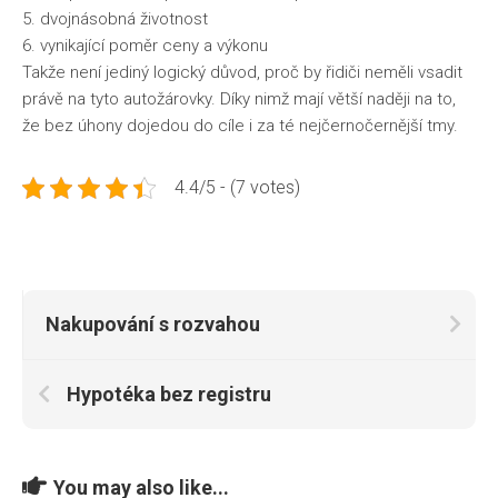
5. dvojnásobná životnost
6. vynikající poměr ceny a výkonu
Takže není jediný logický důvod, proč by řidiči neměli vsadit
právě na tyto autožárovky. Díky nimž mají větší naději na to,
že bez úhony dojedou do cíle i za té nejčernočernější tmy.
4.4/5 - (7 votes)
Nakupování s rozvahou
Hypotéka bez registru
You may also like...