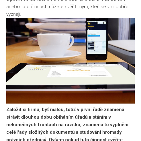
anebo tuto činnost můžete svěřit jiným, kteří se v ní dobře
vyznají.
Založit si firmu, byť malou, totiž v první řadě znamená
strávit dlouhou dobu obíháním úřadů a stáním v
nekonečných frontách na razítko, znamená to vyplnění
celé řady složitých dokumentů a studování hromady
právních předpisů. Ovšem pokud tuto činnost svěříte