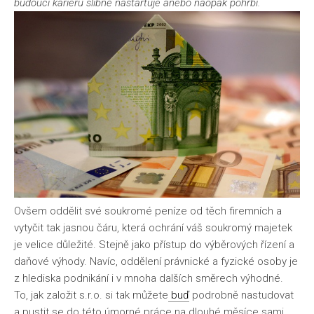
budoucí kariéru slibně nastartuje anebo naopak pohřbí.
Ovšem oddělit své soukromé peníze od těch firemních a
vytyčit tak jasnou čáru, která ochrání váš soukromý majetek
je velice důležité. Stejně jako přístup do výběrových řízení a
daňové výhody. Navíc, oddělení právnické a fyzické osoby je
z hlediska podnikání i v mnoha dalších směrech výhodné.
To,
jak založit s.r.o.
si tak můžete
buď
podrobně nastudovat
a pustit se do této úmorné práce na dlouhé měsíce sami