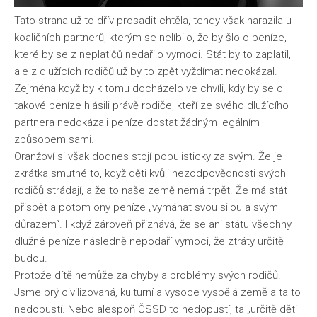
Tato strana už to dřív prosadit chtěla, tehdy však narazila u
koaličních partnerů, kterým se nelíbilo, že by šlo o peníze,
které by se z neplatičů nedařilo vymoci. Stát by to zaplatil,
ale z dlužících rodičů už by to zpět vyždímat nedokázal.
Zejména když by k tomu docházelo ve chvíli, kdy by se o
takové peníze hlásili právě rodiče, kteří ze svého dlužícího
partnera nedokázali peníze dostat žádným legálním
způsobem sami.
Oranžoví si však dodnes stojí populisticky za svým. Že je
zkrátka smutné to, když děti kvůli nezodpovědnosti svých
rodičů strádají, a že to naše země nemá trpět. Že má stát
přispět a potom ony peníze „vymáhat svou silou a svým
důrazem“. I když zároveň přiznává, že se ani státu všechny
dlužné peníze následně nepodaří vymoci, že ztráty určitě
budou.
Protože dítě nemůže za chyby a problémy svých rodičů.
Jsme prý civilizovaná, kulturní a vysoce vyspělá země a ta to
nedopustí. Nebo alespoň ČSSD to nedopustí, ta „určitě děti