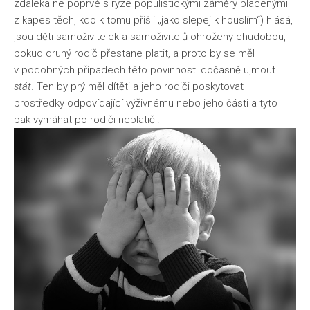
zdaleka ne poprvé s ryze populistickými záměry placenými
z kapes těch, kdo k tomu přišli „jako slepej k houslím“) hlásá,
jsou děti samoživitelek a samoživitelů ohroženy chudobou,
pokud druhý rodič přestane platit, a proto by se měl
v podobných případech této povinnosti dočasně ujmout
stát
. Ten by prý měl dítěti a jeho rodiči poskytovat
prostředky odpovídající výživnému nebo jeho části a tyto
pak vymáhat po rodiči-neplatiči.