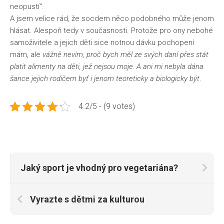
neopustí“.
A jsem velice rád, že socdem něco podobného může jenom
hlásat. Alespoň tedy v současnosti. Protože pro ony nebohé
samoživitele a jejich děti sice notnou dávku pochopení
mám, ale
vážně nevím, proč bych měl ze svých daní přes stát
platit alimenty na děti, jež nejsou moje. A ani mi nebyla dána
šance jejich rodičem byť i jenom teoreticky a biologicky být
.
4.2/5 - (9 votes)
Jaký sport je vhodný pro vegetariána?
Vyrazte s dětmi za kulturou